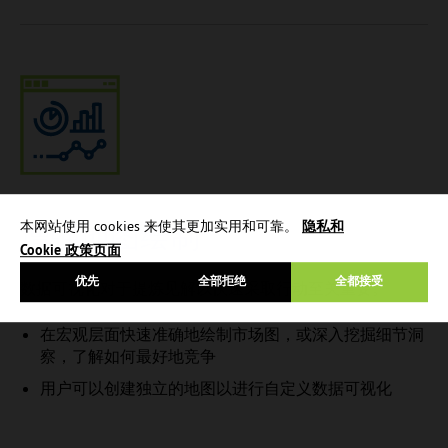
本网站使用 cookies 来使其更加实用和可靠。
隐私和
增强地图绘制
Cookie 政策页面
优先
全部拒绝
全都接受
数据可视化对于提炼见解以快速采取行动至关重要。
在宏观层面快速准确地绘制市场图，或深入挖掘细节洞
察，了解如何最好地竞争
用户可以创建独立的地图以进行自定义数据可视化