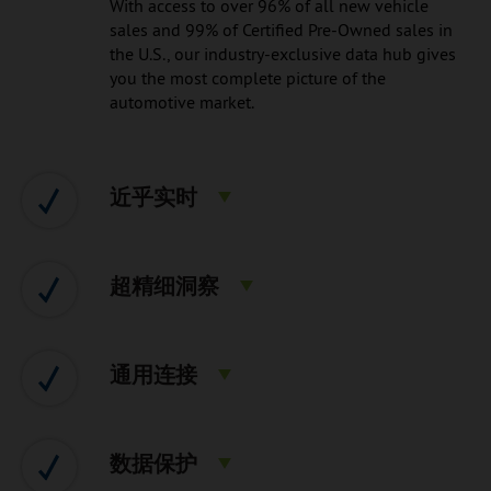
With access to over 96% of all new vehicle
sales and 99% of Certified Pre-Owned sales in
the U.S., our industry-exclusive data hub gives
you the most complete picture of the
automotive market.
近乎实时
超精细洞察
通用连接
数据保护