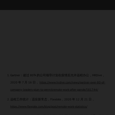
Gartner：超过 80% 的公司领导计划在疫情后允许远程办公，HRDive，
2020 年 7 月 16 日，
https://www.hrdive.com/news/gartner-over-80-of-
company-leaders-plan-to-permitremote-work-after-pande/581744/
远程工作统计：适应新常态，FlexJobs，2020 年 12 月 21 日，
https://www.flexjobs.com/blog/post/remote-work-statistics/