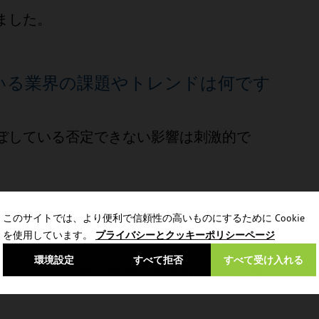
ました。
いる業界の課題やトレンドは何です
ぼしている否定できない影響は刺激的で
、現在最も成長のチャンスは何だと
このサイトでは、より便利で信頼性の高いものにするために Cookie
を使用しています。
プライバシーとクッキーポリシーページ
環境設定
すべて拒否
すべて受け入れる
のブランド戦略の重要な推進力となる可能