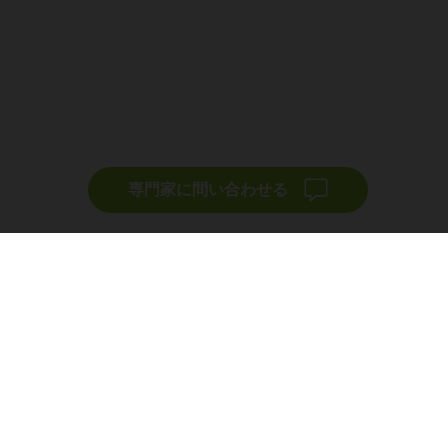
専門家に問い合わせる
ソース
ソリューション
たちについて
AdTech
PERFORMANCE
MEDIA
ャリア