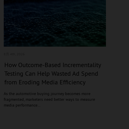
8月 4
th, 2026
How Outcome-Based Incrementality
Testing Can Help Wasted Ad Spend
from Eroding Media Efficiency
As the automotive buying journey becomes more
fragmented, marketers need better ways to measure
media performance…