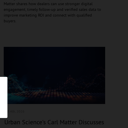
Matter shares how dealers can use stronger digital
engagement, timely follow-up and verified sales data to
improve marketing ROI and connect with qualified
buyers.
8月 4
th, 2026
Urban Science’s Carl Matter Discusses