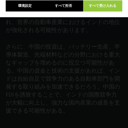
な知識とスキルを交換することでもありま
環境設定
すべて拒否
すべて受け入れる
す。この交換により、新しいアイデアが生ま
れ、世界の自動車産業におけるインドの地位
が強化される可能性があります。
さらに、中国の投資は、バッテリー生産、半
導体製造、先端材料などの分野における重大
なギャップを埋めるのに役立つ可能性があ
る。中国の資金と技術の支援があれば、イン
ドは自給自足で競争力のある自動車部門を開
発する取り組みを加速できるだろう。中国の
FDIを誘致することで、インドの国際競争力
が大幅に向上し、強力な国内産業の成長を支
援できる可能性がある。