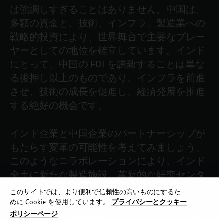
は強調しすぎることはありません。中国は、
多額の資金と、技術、インフラ、製造業への
戦略的投資により、世界舞台で主要なプレー
ヤーとしての地位を確立しています。インド
にとって、中国の FDI を誘致することは単な
る後押し以上のものであり、インフラを前進
させ、技術の成長を促進し、経済発展を推進
する絶好の機会です。
インド企業と中国企業のパートナーシップが
もたらす変革の可能性を考えてみましょう。
このようなコラボレーションにより、インド
全土に新たな製造施設、革新的な研究センタ
ー、合理化されたサプライチェーンが設立さ
このサイトでは、より便利で信頼性の高いものにするた
れる可能性があります。これらの合弁事業
めに Cookie を使用しています。
プライバシーとクッキー
は、新たな資産を構築するだけでなく、貴重
ポリシーページ