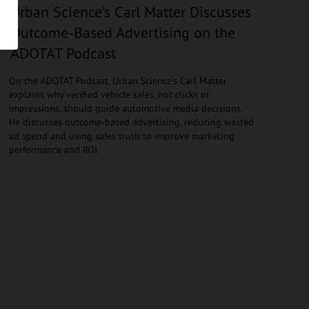
Urban Science’s Carl Matter Discusses
Outcome-Based Advertising on the
ADOTAT Podcast
On the ADOTAT Podcast, Urban Science’s Carl Matter
explains why verified vehicle sales, not clicks or
impressions, should guide automotive media decisions.
He discusses outcome-based advertising, reducing wasted
ad spend and using sales truth to improve marketing
performance and ROI.