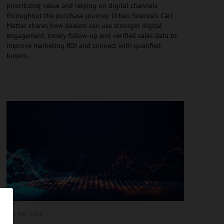
prioritizing value and relying on digital channels
throughout the purchase journey. Urban Science’s Carl
Matter shares how dealers can use stronger digital
engagement, timely follow-up and verified sales data to
improve marketing ROI and connect with qualified
buyers.
8月 4
th, 2026