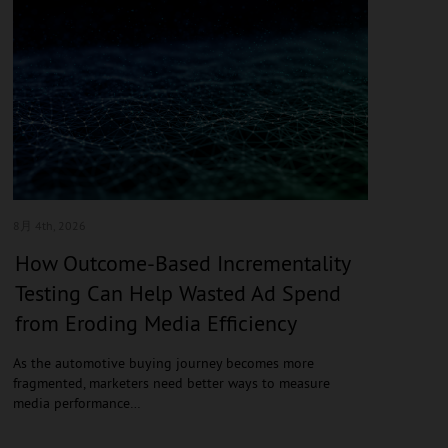
8月 4
th, 2026
How Outcome-Based Incrementality
Testing Can Help Wasted Ad Spend
from Eroding Media Efficiency
As the automotive buying journey becomes more
fragmented, marketers need better ways to measure
media performance…